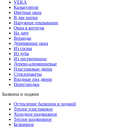
VEKA
Калькулятор
Цветные окна
В две нитки
Наружное открывание
Окна в коттедж
На дачу
Веранды
Деревянные окна
Из сосны
Из дуба
Из лиственницы
Дерево-алюминиевые
Пластиковые двери
Стеклопакеты
Входные пвх двери
Перегородки
Балконы и лоджии
Остекление балконов и лоджий
Теплое пластиковое
Холодное раздвижное
Теплое раздвижное
Безрамное