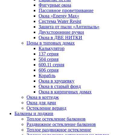
Фигурные окна
Пассивное проветривание
Окна «Energy Max»
Система Water Resist
Защита от пыли «Антипыль»
Двухсторонние ручки
Окна в ДВЕ НИТКИ
Цены в типовых домах
Калькулятор
137 серия
504 серия
600.11 серия
606 серия
Корабль
Окна в хрущевку
Окна в старый фонд
Окна в кирпичных домах
Окна в коттедж
Окна для дачи
Остекление веранд
Балконы и лоджии
Теплое остекление балконов
Раздвижное остекление балконов
Теплое раздвижное остекление