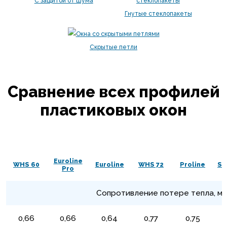
С защитой от шума
Гнутые стеклопакеты
Скрытые петли
Сравнение всех профилей
пластиковых окон
Euroline
WHS 60
Euroline
WHS 72
Proline
Sw
Pro
Сопротивление потере тепла, м
0,66
0,66
0,64
0,77
0,75