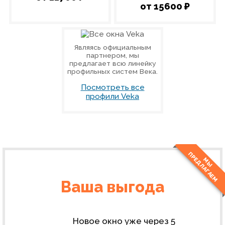
от 15600 ₽
Являясь официальным
партнером, мы
предлагает всю линейку
профильных систем Века.
Посмотреть все
профили Veka
П
М
М
Ы
Р
Е
Д
Л
А
Г
А
Е
Ваша выгода
Новое окно уже через 5