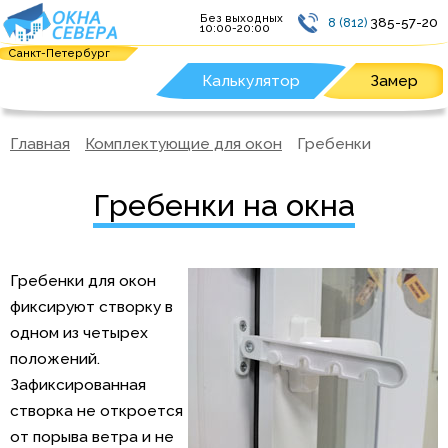
Без выходных
385-57-20
8 (812)
10:00-20:00
Санкт-Петербург
Калькулятор
Замер
Главная
Комплектующие для окон
Гребенки
Гребенки на окна
Гребенки для окон
фиксируют створку в
одном из четырех
положений.
Зафиксированная
створка не откроется
от порыва ветра и не